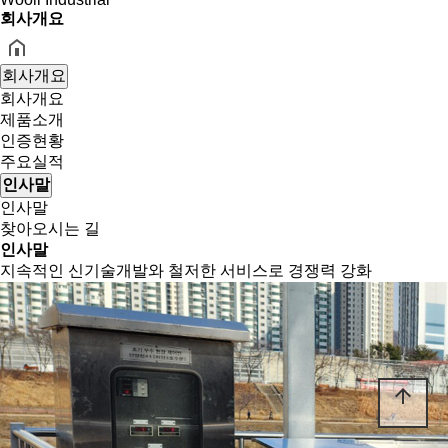
회사개요
회사개요
회사개요
제품소개
인증현황
주요실적
인사말
인사말
찾아오시는 길
인사말
지속적인 신기술개발와 철저한 서비스로 경쟁력 강화
arrow_upward